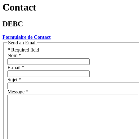
Contact
DEBC
Formulaire de Contact
Send an Email
*
Required field
Nom
*
E-mail
*
Sujet
*
Message
*