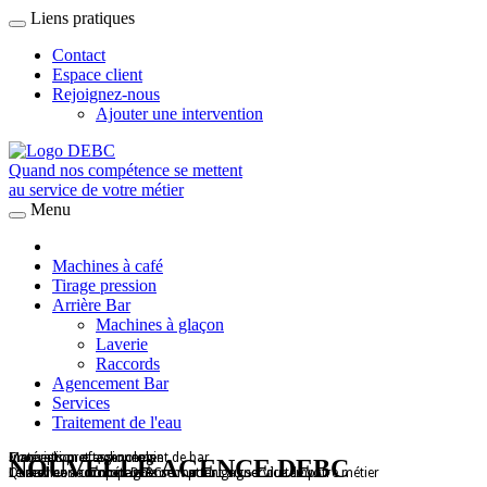
Liens pratiques
Contact
Espace client
Rejoignez-nous
Ajouter une intervention
Quand nos compétence se mettent
au service de votre métier
Menu
Machines à café
Tirage pression
Arrière Bar
Machines à glaçon
Laverie
Raccords
Agencement Bar
Services
Traitement de l'eau
Matériels professionnels
Conception et agencement de bar
Innovation et technologie
NOUVELLE AGENCE DEBC
Quand nos compétences se mettent au service de votre métier
Le service a un nom DEBC
Le meilleur accompagnement pour gagner du temps